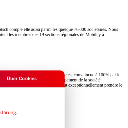
atsch compte elle aussi parmi les quelque 76'000 sociétaires. Nous
sentent les membres des 19 sections régionales de Mobility à
lan professionnel et, d’autre part, elle est convaincue à 100% par le
Über Cookies
ir participer activement au développement de la société
entes et clients – et pourquoi elle peut exceptionnellement prendre le
klärung
.