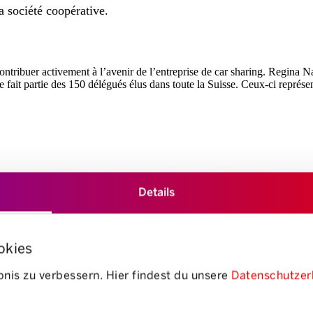
a société coopérative.
ntribuer activement à l’avenir de l’entreprise de car sharing. Regina N
lle fait partie des 150 délégués élus dans toute la Suisse. Ceux-ci repré
e d’une part essentiellement au droit des sociétés coopératives sur le p
Details
mpact me tiennent personnellement à cœur. Je me réjouis donc de pouvo
pourquoi elle apprécie tant l’engagement de Mobility en faveur de ses cli
okies
nis zu verbessern. Hier findest du unsere
Datenschutzer