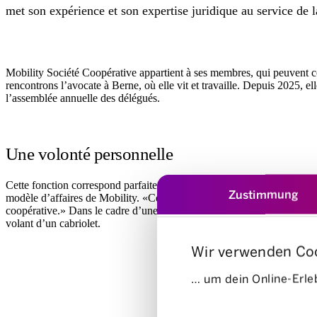
met son expérience et son expertise juridique au service de l
Mobility Société Coopérative appartient à ses membres, qui peuvent co
rencontrons l’avocate à Berne, où elle vit et travaille. Depuis 2025, e
l’assemblée annuelle des délégués.
Une volonté personnelle
Cette fonction correspond parfaitement à Regina Natsch: elle se consacr
Zustimmung
modèle d’affaires de Mobility. «Ces modèles économiques axés sur l’i
coopérative.» Dans le cadre d’une petite sortie, elle dévoile en outre 
volant d’un cabriolet.
Wir verwenden Co
… um dein Online-Erleb
Einwilligungsauswahl