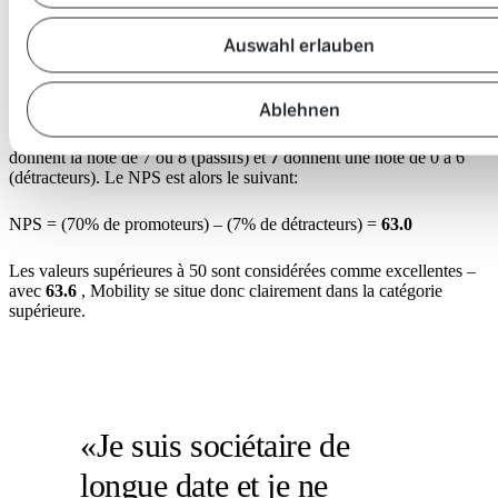
Auswahl erlauben
Le NPS est calculé en soustrayant le pourcentage de détracteurs du
pourcentage de promoteurs.
Ablehnen
Exemple de calcul: Supposons que 100 personnes interrogées
évaluent
70
donnent la note de 9 ou 10 à Mobility (promoteurs),
23
donnent la note de 7 ou 8 (passifs) et
7
donnent une note de 0 à 6
(détracteurs). Le NPS est alors le suivant:
NPS = (70% de promoteurs) – (7% de détracteurs) =
63.0
Les valeurs supérieures à 50 sont considérées comme excellentes –
avec
63.6
, Mobility se situe donc clairement dans la catégorie
supérieure.
«Je suis sociétaire de
longue date et je ne