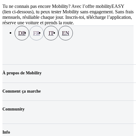
Tu ne connais pas encore Mobility? Avec l’offre mobilityEASY
(lien ci-dessous), tu peux tester Mobility sans engagement. Sans frais
mensuels, résiliable chaque jour. Inscris-toi, télécharge l’application,
réserve une voiture et prends la route.
DE
FR
IT
EN
À propos de Mobility
Entreprise
Emplois & carrière
Comment ça marche
Contact
Médias
Prix
Emplacements
Community
Véhicules
FAQ
Login
Fairplay & taxes
Shop
Réduction de responsabilité
Info
Bons d'achat