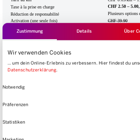
CHF 2.50 – 5.00, 
Taxe à la prise en charge
Plusieurs options 
Réduction de responsabilité
Activation (une seule fois)
CHF 39.90
offerts
Zustimmung
Details
Über C
Adhésion à la société coopérative
-
Durée
illimité
Délai de résiliation
quotidiennement
Wir verwenden Cookies
Forfait journalier réduit
… um dein Online-Erlebnis zu verbessern. Hier findest du un
Offres de partenariat
Datenschutzerklärung
.
Inscription
S’inscrire à m
Einwilligungsauswahl
Notwendig
Si tu souhaites utiliser Mobility uniquement à des fins
professionnelles malgré les meilleures conditions, tu peux t’inscrire
Präferenzen
ici
en quelques clics.
Statistiken
Marketing