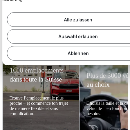
Alle zulassen
Auswahl erlauben
Emplacements
Ablehnen
Plus de
Véhicules
1600 emplacements
Plus de 3000 vé
dans toute la Suisse
au choix
Trouve l’emplacement le plus
proche – et commence ton trajet
Choisis la taille et la ca
de manière flexible et sans
véhicule – en fonction d
complication.
besoins.