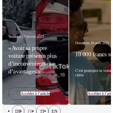
Vendredi 17 février 2023
Dimanche 29 août 2021
«Avoir sa propre
10 000 francs su
voiture présente plus
d’inconvénients que
d’avantages.»
C'est pourquoi ta voiture
chère
Accéder à l’article
Accéder à l’arti
DE
FR
IT
EN