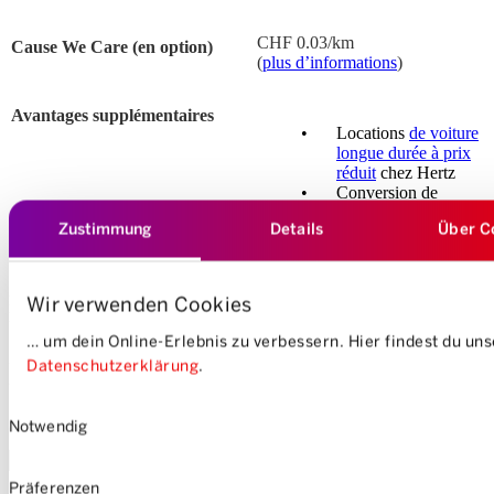
CHF 0.03/km
Cause We Care (en option)
(
plus d’informations
)
Avantages supplémentaires
Locations
de voiture
longue durée à prix
réduit
chez Hertz
Conversion de
superpoints Coop en
Zustimmung
Details
Über C
crédits de circulation
Wir verwenden Cookies
Prix TVA incluse
En plus des frais d’abonnement, Mobility facture un
tarif horaire et kilométrique
.
… um dein Online-Erlebnis zu verbessern. Hier findest du un
Datenschutzerklärung
.
Entrer le code et s'inscrire
Einwilligungsauswahl
Notwendig
Code avantage
*
Präferenzen