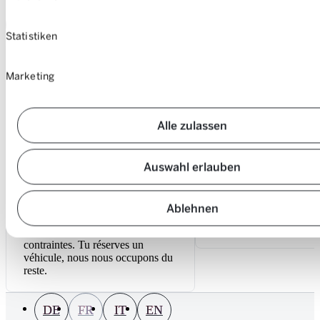
Je m’inscris
Statistiken
Avantages
Avantages
Marketing
Une formule
Une flexibil
Alle zulassen
tout compris et
totale
Auswahl erlauben
sans souci
Réserve un véhicule Mo
Ablehnen
partir d’une heure, en li
service 24 heures sur 24
Circule à volonté sans stress ni
contraintes. Tu réserves un
véhicule, nous nous occupons du
reste.
DE
FR
IT
EN