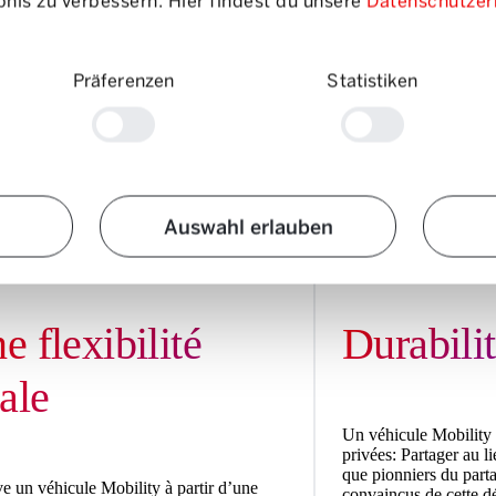
nis zu verbessern. Hier findest du unsere
Datenschutzer
Präferenzen
Statistiken
Auswahl erlauben
ges
Avantages
e flexibilité
Durabili
tale
Un véhicule Mobility 
privées: Partager au l
que pionniers du par
e un véhicule Mobility à partir d’une
convaincus de cette 