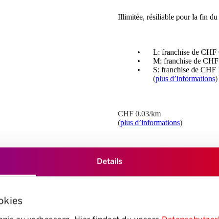
Illimitée, résiliable pour la fin d
L: franchise de CHF 
M: franchise de CHF
S: franchise de CHF 
(
plus d’informations
)
CHF 0.03/km
(
plus d’informations
)
Locations
de voiture 
Details
Conversion de superpo
okies