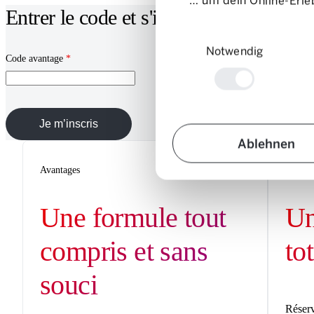
… um dein Online-Erleb
Entrer le code et s'inscrire
Einwilligungsauswahl
Notwendig
Code avantage
*
Je m’inscris
Ablehnen
Avantages
Avanta
Une formule tout
Un
compris et sans
to
souci
Réserv