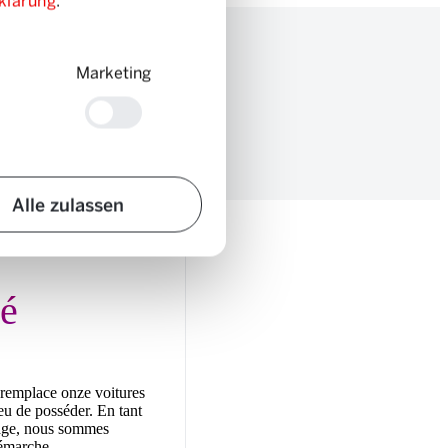
klärung
.
Marketing
Alle zulassen
té
remplace onze voitures
ieu de posséder. En tant
tage, nous sommes
démarche.