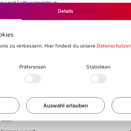
par e-mail à
office(at)mobility.ch
.
Details
CHF 0
okies
CHF 0.30/km
nis zu verbessern. Hier findest du unsere
Datenschutzer
Lu – ve:
06h00 – 08h00: CHF 2.00/h
08h00 - 16h00: CHF 6.00/h
16h00 – 21h00: CHF 2.00/h
Präferenzen
Statistiken
21h00 - 06h00: CHF 0.00/h
Sa – di:
06h00 - 21h00: CHF 2.00/h
21h00 - 06h00: CHF 0.00/h
Auswahl erlauben
 tableau).