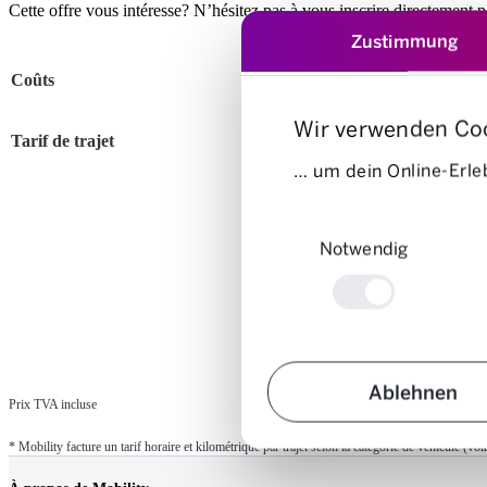
Cette offre vous intéresse? N’hésitez pas à vous inscrire directement 
Zustimmung
Coûts
Wir verwenden Co
Tarif de trajet
… um dein Online-Erleb
Einwilligungsauswahl
Notwendig
Ablehnen
Prix TVA incluse
* Mobility facture un
tarif horaire et kilométrique
par trajet selon la catégorie de véhicule (voir