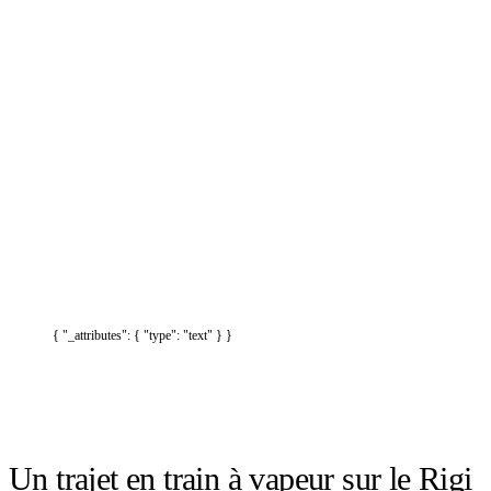
{ "_attributes": { "type": "text" } }
Un trajet en train à vapeur sur le Rigi