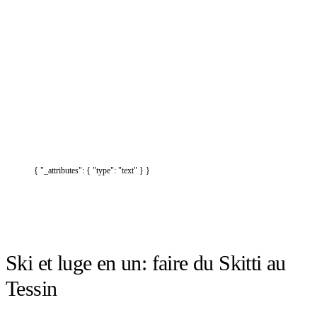
{ "_attributes": { "type": "text" } }
Ski et luge en un: faire du Skitti au
Tessin