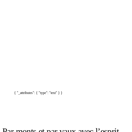
{ "_attributes": { "type": "text" } }
Par monts et par vaux avec l’esprit