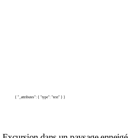
{ "_attributes": { "type": "text" } }
Excursion dans un paysage enneigé