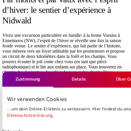
d’hiver: le sentier d’expérience à
Nidwald
Vivez une excursion particulière en famille: à la ferme Vorsäss à
Ennetmoos (NW), l’esprit de l’hiver se réveille une fois la saison
froide venue. Le sentier d’expérience, qui fait partie de l’histoire,
vous mènera vers un foyer utilisable par les promeneurs et propose
un circuit de deux kilomètres dans la forêt et les champs. Vous
pourrez écouter le joli conte chez vous (en tant que pièce
radiophonique) et le lire aux enfants sur place. Vous trouverez en
chemin des devinettes, des idées de jeux et des chants. Vous
apprendrez de manière ludique beaucoup de choses intéressantes sur
Zustimmung
Details
Über C
les animaux sauvages composant la faune locale. Si vous résolvez
correctement toutes les énigmes, vous pourrez même emporter une
petite surprise chez vous.
Wir verwenden Cookies
… um dein Online-Erlebnis zu verbessern. Hier findest du un
Pour plus d’informations:
www.erlebnishof-
Datenschutzerklärung
.
vorsaess.ch/wintererlebnispfad-besucher
Einwilligungsauswahl
Accès: rejoindre Sarnen ou Stans avec les transports publics, puis le