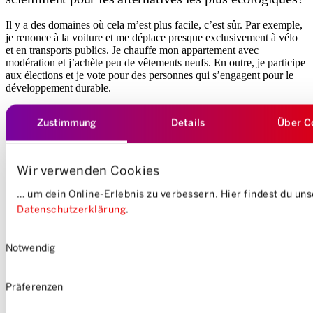
Il y a des domaines où cela m’est plus facile, c’est sûr. Par exemple,
je renonce à la voiture et me déplace presque exclusivement à vélo
et en transports publics. Je chauffe mon appartement avec
modération et j’achète peu de vêtements neufs. En outre, je participe
aux élections et je vote pour des personnes qui s’engagent pour le
développement durable.
Un comportement exemplaire.
Zustimmung
Details
Über C
Pas dans tous les domaines, loin de là. Cette année, par exemple, j’ai
pris l’avion malgré mes bonnes résolutions parce que le voyage en
Wir verwenden Cookies
train de nuit n’a pas pu avoir lieu comme prévu pour des questions
de garde d’enfant. Et je continue à manger de la viande alors que j’ai
… um dein Online-Erlebnis zu verbessern. Hier findest du un
conscience des répercussions de la consommation de viande. Et
Datenschutzerklärung
.
depuis la naissance de ma fille il y a deux ans, le gaspillage de
nourriture a malheureusement augmenté.
Einwilligungsauswahl
Notwendig
Il y a certainement beaucoup de gens dans ce cas.
Comment ce phénomène s’explique-t-il?
Präferenzen
Les humains ne sont pas des êtres rationnels. Nous sommes souvent