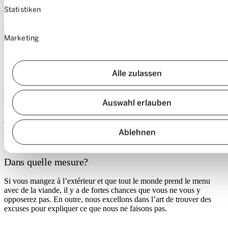
plein de bonnes intentions mais ne parvenons pas à les transposer
Statistiken
dans notre comportement. C’est ce qu’on appelle l’écart entre
l’intention et le comportement. Nos habitudes jouent un rôle
essentiel à cet égard.
Marketing
Pouvez-vous citer des exemples?
Alle zulassen
Prenons l’alimentation: je connais les recettes que je prépare
régulièrement et j’achète toujours des produits similaires. Pour
cuisiner végan ou végétarien, je dois changer de recettes et acheter
d’autres produits. Ça peut être fatigant au début et il peut arriver de
Auswahl erlauben
ne plus y penser quand le quotidien est stressant. Arrivée à la caisse,
je constate que ce sont les produits habituels qui se trouvent dans le
chariot, alors que j’avais prévu autre chose. Les normes sociales
Ablehnen
influencent également notre comportement.
Dans quelle mesure?
Si vous mangez à l’extérieur et que tout le monde prend le menu
avec de la viande, il y a de fortes chances que vous ne vous y
opposerez pas. En outre, nous excellons dans l’art de trouver des
excuses pour expliquer ce que nous ne faisons pas.