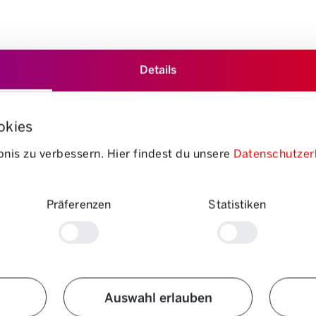
Details
 logement/l’énergie, les impôts et les cotisations d’épargne, l
okies
nis zu verbessern. Hier findest du unsere
Datenschutzer
personnes) dispose d’un revenu brut mensuel de 10’033 francs. Après les
, conseille:
«Lors des consultations, nous constatons que les impôts so
mme la redevance radio, il est bon de mettre de l’argent de côté à temps»
HF 1’476), suivis des transports (CHF 770) et de l’alimentation (CHF 63
Präferenzen
Statistiken
és, rôtis et cervelas, donc, restent au menu...
Auswahl erlauben