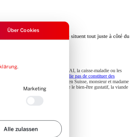
Über Cookies
es dépenses pour la mobilité se situent tout juste à côté du
klärung
.
 dépenses obligatoires comme l’AVS/AI, la caisse-maladie ou les
nt fréquemment sous-estimés. N’oublie pas de constituer des
.
Hormis les dépenses obligatoires, en Suisse, monsieur et madame
2). Intéressant: En ce qui concerne le bien-être gustatif, la viande
Marketing
Alle zulassen