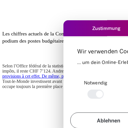
Zustimmung
Les chiffres actuels de la Confédération le montrent: Après le
podium des postes budgétaires les plus importants.
Wir verwenden Co
… um dein Online-Erleb
Selon l’Office fédéral de la statistique, un foyer suisse moyen (2.2 
impôts, il reste CHF 7’124. Andrea Schmid-Fischer, experte en budget
Einwilligungsauswahl
provisions à cet effet. De même, pour d’autres factures prévisibles co
Tout-le-Monde investissent avant tout dans le logement et l’énergie (C
Notwendig
occupe toujours la première place avec plus de CHF 130.—. Steaks grill
Ablehnen