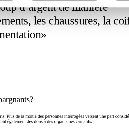
oup d’argent de manière
ments, les chaussures, la coi
imentation»
pargnants?
is: Plus de la moitié des personnes interrogées versent une part consid
ait également des dons à des organismes caritatifs.