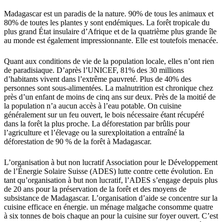
Madagascar est un paradis de la nature. 90% de tous les animaux et
80% de toutes les plantes y sont endémiques. La forêt tropicale du
plus grand État insulaire d’Afrique et de la quatrième plus grande île
au monde est également impressionnante. Elle est toutefois menacée.
Quant aux conditions de vie de la population locale, elles n’ont rien
de paradisiaque. D’après l’UNICEF, 81% des 30 millions
d’habitants vivent dans l’extrême pauvreté. Plus de 40% des
personnes sont sous-alimentées. La malnutrition est chronique chez
près d’un enfant de moins de cinq ans sur deux. Près de la moitié de
la population n’a aucun accès à l’eau potable. On cuisine
généralement sur un feu ouvert, le bois nécessaire étant récupéré
dans la forêt la plus proche. La déforestation par brûlis pour
l’agriculture et l’élevage ou la surexploitation a entraîné la
déforestation de 90 % de la forêt à Madagascar.
L’organisation à but non lucratif Association pour le Développement
de l’Énergie Solaire Suisse (ADES) lutte contre cette évolution. En
tant qu’organisation à but non lucratif, l’ADES s’engage depuis plus
de 20 ans pour la préservation de la forêt et des moyens de
subsistance de Madagascar. L’organisation d’aide se concentre sur la
cuisine efficace en énergie. un ménage malgache consomme quatre
à six tonnes de bois chaque an pour la cuisine sur foyer ouvert. C’est