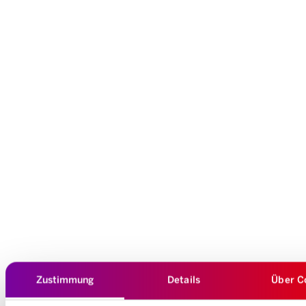
Zustimmung
Details
Über C