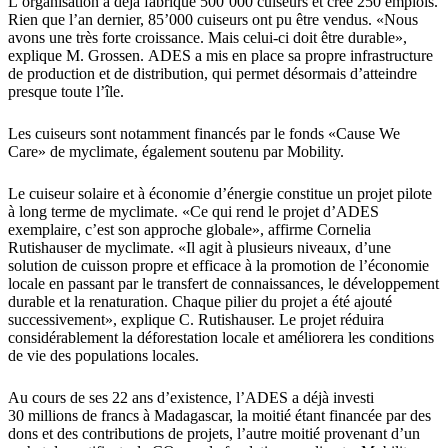
L’organisation a déjà fabriqué 500’000 cuiseurs et créé 250 emplois.
Rien que l’an dernier, 85’000 cuiseurs ont pu être vendus. «Nous
avons une très forte croissance. Mais celui-ci doit être durable»,
explique M. Grossen. ADES a mis en place sa propre infrastructure
de production et de distribution, qui permet désormais d’atteindre
presque toute l’île.
Les cuiseurs sont notamment financés par le fonds «Cause We
Care» de myclimate, également soutenu par Mobility.
Le cuiseur solaire et à économie d’énergie constitue un projet pilote
à long terme de myclimate. «Ce qui rend le projet d’ADES
exemplaire, c’est son approche globale», affirme Cornelia
Rutishauser de myclimate. «Il agit à plusieurs niveaux, d’une
solution de cuisson propre et efficace à la promotion de l’économie
locale en passant par le transfert de connaissances, le développement
durable et la renaturation. Chaque pilier du projet a été ajouté
successivement», explique C. Rutishauser. Le projet réduira
considérablement la déforestation locale et améliorera les conditions
de vie des populations locales.
Au cours de ses 22 ans d’existence, l’ADES a déjà investi
30 millions de francs à Madagascar, la moitié étant financée par des
dons et des contributions de projets, l’autre moitié provenant d’un