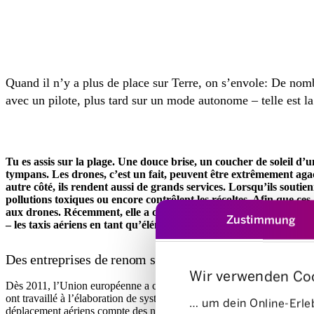
Quand il n’y a plus de place sur Terre, on s’envole: De nomb
avec un pilote, plus tard sur un mode autonome – telle est l
Tu es assis sur la plage. Une douce brise, un coucher de soleil 
tympans. Les drones, c’est un fait, peuvent être extrêmement ag
autre côté, ils rendent aussi de grands services. Lorsqu’ils soutie
pollutions toxiques ou encore contrôlent les récoltes. Afin que ce
aux drones. Récemment, elle a convenu d’une étroite coopération a
Zustimmung
– les taxis aériens en tant qu’élément du système de transport?
Des entreprises de renom sur la piste de décollage
Wir verwenden Co
Dès 2011, l’Union européenne a commencé à investir dans des projets 
ont travaillé à l’élaboration de systèmes de pilotage, d’interfaces util
… um dein Online-Erleb
déplacement aériens compte des noms comme Airbus, Uber, Bosch, Inte