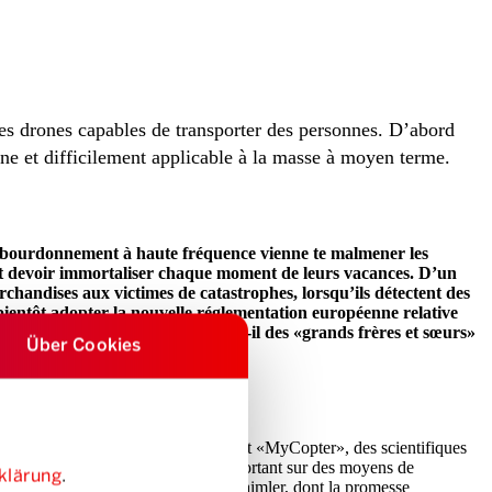
 des drones capables de transporter des personnes. D’abord
ine et difficilement applicable à la masse à moyen terme.
un bourdonnement à haute fréquence vienne te malmener les
nt devoir immortaliser chaque moment de leurs vacances. D’un
marchandises aux victimes de catastrophes, lorsqu’ils détectent des
 bientôt adopter la nouvelle réglementation européenne relative
ien. Reste la question: qu’en est-il des «grands frères et sœurs»
Über Cookies
de passagers. Dans le cadre du projet «MyCopter», des scientifiques
ntreprises engagées dans des projets portant sur des moyens de
klärung
.
up, comme Volocopter, filiale de Daimler, dont la promesse