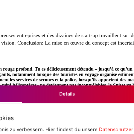
reuses entreprises et des dizaines de start-up travaillent sur
a vision. Conclusion: La mise en œuvre du concept est incerta
d’un rouge profond. Tu es délicieusement détendu – jusqu’à ce qu’
açants, notamment lorsque des touristes en voyage organisé estime
nnent les services de secours et la police, lorsqu’ils apportent des 
s «mini-hélicoptères» ne deviennent pas incontrôlables, la Suisse va
vec les autorités aéronautiques des États-Unis. Jusque-là, tout va b
Details
okies
de recherche visant à développer des technologies de transport aérien 
isateurs et de systèmes de navigation. Aujourd’hui, la longue liste des e
nis zu verbessern. Hier findest du unsere
Datenschutzer
l, Audi, Daimler ou Microsoft. À cela s’ajoutent de nombreuses start-