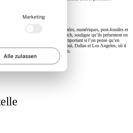
Marketing
cipes-clés: elles seront interconnectées, numériques, post-fossiles et
la Haute école d’ingénierie de Zurich, souligne qu’ils présentent en
lace.» Cet espace est d’autant plus important si l’on pense qu’en
dans des villes comme Singapour, Dubaï, Dallas et Los Angeles, où il
illes de plus de 5 millions d’habitants.
Alle zulassen
elle