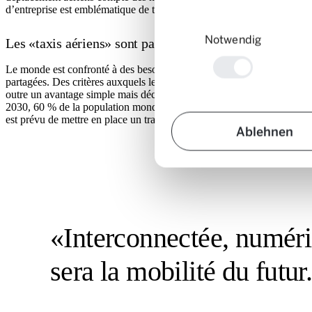
d’entreprise est emblématique de tous les efforts de la branche: «We br
Einwilligungsauswahl
Notwendig
Les «taxis aériens» sont particulièrement adaptés pour
Le monde est confronté à des besoins en mobilité en croissance constan
partagées. Des critères auxquels les drones taxis répondent pleinemen
outre un avantage simple mais décisif par rapport aux autres moyens de
2030, 60 % de la population mondiale (soit jusqu’à 5 milliards de pers
est prévu de mettre en place un trafic commercial à brève échéance. C’es
Ablehnen
«Interconnectée, numériq
sera la mobilité du futur