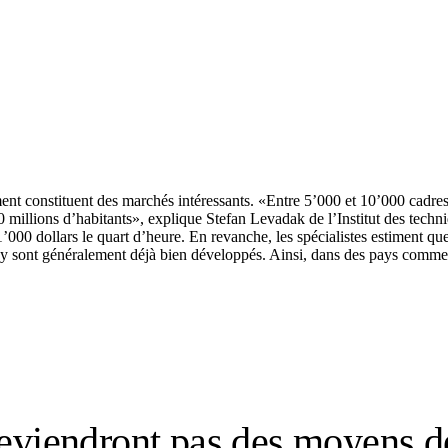
t constituent des marchés intéressants. «Entre 5ʼ000 et 10ʼ000 cadres 
30 millions d’habitants», explique Stefan Levadak de l’Institut des tec
ʼ000 dollars le quart d’heure. En revanche, les spécialistes estiment que
ité y sont généralement déjà bien développés. Ainsi, dans des pays comme
deviendront pas des moyens d