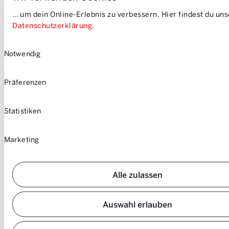
… um dein Online-Erlebnis zu verbessern. Hier findest du un
Company
Jobs & Career
Datenschutzerklärung
.
How it works
Contact
Media
Einwilligungsauswahl
Prices
Notwendig
Location
Community
Vehicles
FAQ
Login
Präferenzen
Fair Play & Charges
Shop
Liability reduction
Info
Vouchers
Business customers
Sustainability
Statistiken
GTC
Electromobility
Privacy Policy
Cookies
Marketing
Imprint
Sitemap
Alle zulassen
Auswahl erlauben