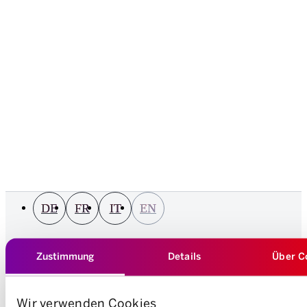
DE
FR
IT
EN
Zustimmung
Details
Über C
About Mobility
Wir verwenden Cookies