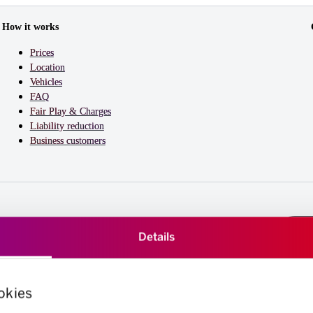
How it works
Prices
Location
Vehicles
FAQ
Fair Play & Charges
Liability reduction
Business customers
Details
okies