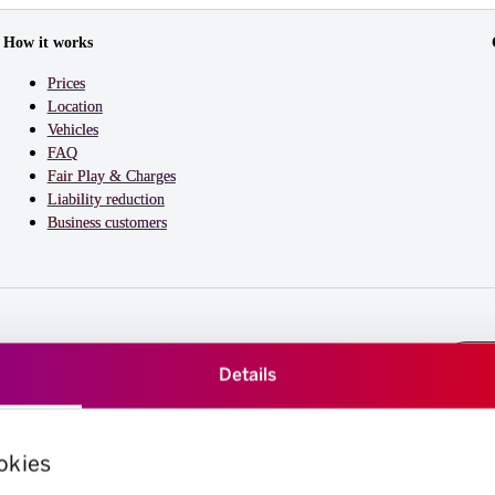
How it works
Prices
Location
Vehicles
FAQ
Fair Play & Charges
Liability reduction
Business customers
Details
okies