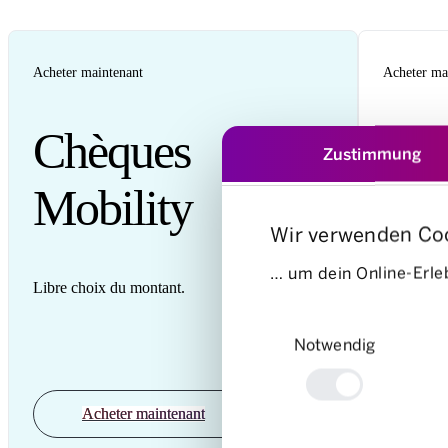
Acheter maintenant
Acheter ma
Chèques
Paq
Zustimmung
Mobility
chè
Wir verwenden Co
Mob
… um dein Online-Erleb
Libre choix du montant.
Einwilligungsauswahl
Notwendig
à partir d
Acheter maintenant
Ac