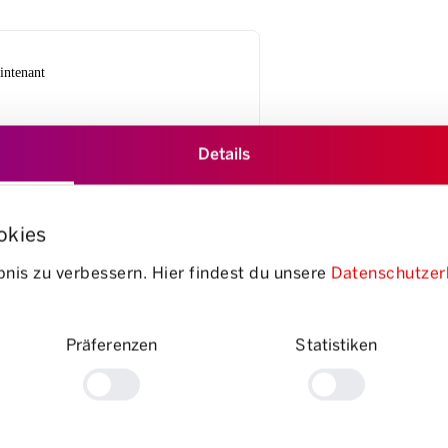
intenant
uets de
Details
ques
okies
ility
nis zu verbessern. Hier findest du unsere
Datenschutzer
Präferenzen
Statistiken
e 100 pces
heter maintenant