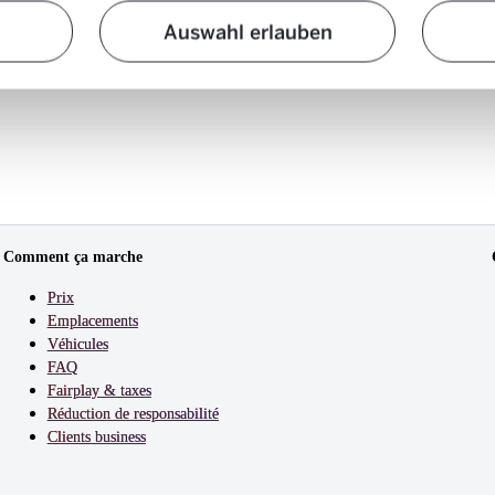
Auswahl erlauben
Comment ça marche
Prix
Emplacements
Véhicules
FAQ
Fairplay & taxes
Réduction de responsabilité
Clients business