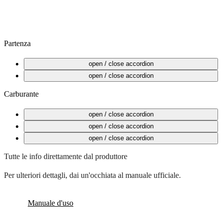
Partenza
Avviare il veicolo
open / close accordion
Al rientro
open / close accordion
Carburante
Aprire lo sportello di rifornimento del carburante
open / close accordion
Scheda carburante nel vano portaoggetti
open / close accordion
Il rifornimento è gratuito
open / close accordion
Tutte le info direttamente dal produttore
Per ulteriori dettagli, dai un'occhiata al manuale ufficiale.
Manuale d'uso