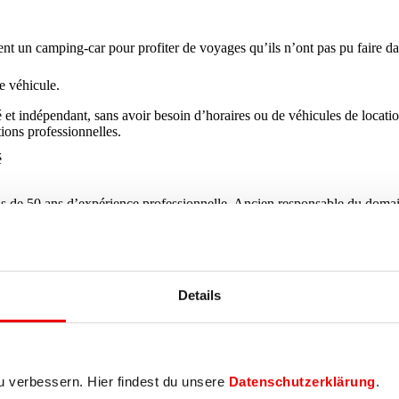
t un camping-car pour profiter de voyages qu’ils n’ont pas pu faire da
e véhicule.
et indépendant, sans avoir besoin d’horaires ou de véhicules de location.
tions professionnelles.
é
us de 50 ans d’expérience professionnelle. Ancien responsable du domai
construction, de l’environnement et de la mobilité. Aujourd’hui, il conse
Details
u verbessern. Hier findest du unsere
Datenschutzerklärung
.