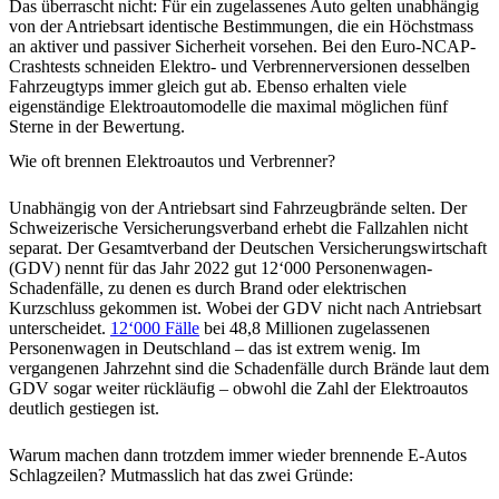
Das überrascht nicht: Für ein zugelassenes Auto gelten unabhängig
von der Antriebsart identische Bestimmungen, die ein Höchstmass
an aktiver und passiver Sicherheit vorsehen. Bei den Euro-NCAP-
Crashtests schneiden Elektro- und Verbrennerversionen desselben
Fahrzeugtyps immer gleich gut ab. Ebenso erhalten viele
eigenständige Elektroautomodelle die maximal möglichen fünf
Sterne in der Bewertung.
Wie oft brennen Elektroautos und Verbrenner?
Unabhängig von der Antriebsart sind Fahrzeugbrände selten. Der
Schweizerische Versicherungsverband erhebt die Fallzahlen nicht
separat. Der Gesamtverband der Deutschen Versicherungswirtschaft
(GDV) nennt für das Jahr 2022 gut 12‘000 Personenwagen-
Schadenfälle, zu denen es durch Brand oder elektrischen
Kurzschluss gekommen ist. Wobei der GDV nicht nach Antriebsart
unterscheidet.
12‘000 Fälle
bei 48,8 Millionen zugelassenen
Personenwagen in Deutschland – das ist extrem wenig. Im
vergangenen Jahrzehnt sind die Schadenfälle durch Brände laut dem
GDV sogar weiter rückläufig – obwohl die Zahl der Elektroautos
deutlich gestiegen ist.
Warum machen dann trotzdem immer wieder brennende E-Autos
Schlagzeilen? Mutmasslich hat das zwei Gründe: