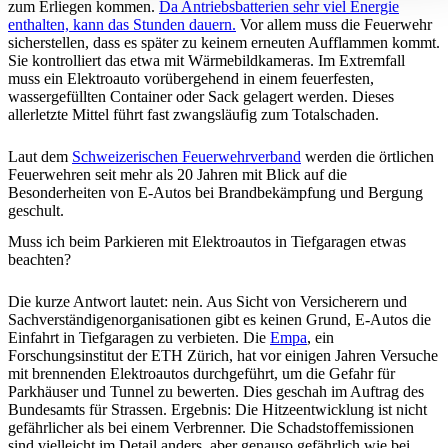
zum Erliegen kommen.
Da Antriebsbatterien sehr viel Energie
enthalten, kann das Stunden dauern.
Vor allem muss die Feuerwehr
sicherstellen, dass es später zu keinem erneuten Aufflammen kommt.
Sie kontrolliert das etwa mit Wärmebildkameras. Im Extremfall
muss ein Elektroauto vorübergehend in einem feuerfesten,
wassergefüllten Container oder Sack gelagert werden. Dieses
allerletzte Mittel führt fast zwangsläufig zum Totalschaden.
Laut dem
Schweizerischen Feuerwehrverband
werden die örtlichen
Feuerwehren seit mehr als 20 Jahren mit Blick auf die
Besonderheiten von E-Autos bei Brandbekämpfung und Bergung
geschult.
Muss ich beim Parkieren mit Elektroautos in Tiefgaragen etwas
beachten?
Die kurze Antwort lautet: nein. Aus Sicht von Versicherern und
Sachverständigenorganisationen gibt es keinen Grund, E-Autos die
Einfahrt in Tiefgaragen zu verbieten. Die
Empa
, ein
Forschungsinstitut der ETH Zürich, hat vor einigen Jahren Versuche
mit brennenden Elektroautos durchgeführt, um die Gefahr für
Parkhäuser und Tunnel zu bewerten. Dies geschah im Auftrag des
Bundesamts für Strassen. Ergebnis: Die Hitzeentwicklung ist nicht
gefährlicher als bei einem Verbrenner. Die Schadstoffemissionen
sind vielleicht im Detail anders, aber genauso gefährlich wie bei