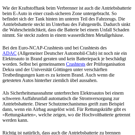
Wie der Kraftstofftank beim Verbrenner ist auch die Antriebsbatterie
beim E-Auto in einer crash-sicheren Zone untergebracht. So
befindet sich der Tank hinten im unteren Teil des Fahrzeugs. Die
Antriebsbatterie steckt im Unterbau des Fahrgestells. Dadurch sinkt
die Wahrscheinlichkeit, dass die Batterie bei einem Unfall Schaden
nimmt. Sie steckt zudem in einem wasserdichten Metallgehäuse.
Bei den Euro-NCAP-Crashtests und bei Crashtests des
ADAC
(Allgemeiner Deutscher Automobil-Club) ist noch nie ein
Elektroauto in Brand geraten und kein Batteriepack je beschädigt
worden. Selbst bei gemeinsamen
Crashtests
der Prüforganisation
Dekra und der Universität Göttingen unter verschärften
Testbedingungen kam es zu keinem Brand. Auch wenn die
getesteten Autos hinterher ziemlich übel aussahen.
Als Sicherheitsmassnahme unterbrechen Elektroautos bei einem
schweren Auffahrunfall automatisch die Stromversorgung zur
Antriebsbatterie. Dieser Schutzmechanismus greift zum Beispiel
dann, wenn ein Airbag ausgelöst wird. Für Rettungskräfte gibt es
«Rettungskarten», welche zeigen, wo die Hochvoltbatterie getrennt
werden kann.
Richtig ist natürlich, dass auch die Antriebsbatterie zu brennen