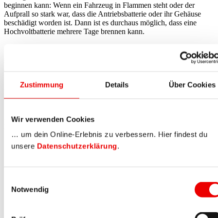
beginnen kann: Wenn ein Fahrzeug in Flammen steht oder der
Aufprall so stark war, dass die Antriebsbatterie oder ihr Gehäuse
beschädigt worden ist. Dann ist es durchaus möglich, dass eine
Hochvoltbatterie mehrere Tage brennen kann.
Fakt ist aber auch: Die meisten Elektroautos auf Schweizer Strassen
sind noch recht jung. Die Brandgefahr steigt mit höherem Alter, da
die Materialien (besonders Kunststoffe) spröde werden und so
Kurzschlüsse eher entstehen könnten. Nicht nur deshalb ist eine
Zustimmung
Details
Über Cookies
regelmässige Wartung wichtig - wie bei einem Verbrennerauto auch.
Wie verhalte ich mich bei einem brennenden E-Auto?
Wir verwenden Cookies
Im Fall der Fälle gelten dieselben Verhaltensregeln wie bei
Verbrennern:
… um dein Online-Erlebnis zu verbessern. Hier findest du
unsere
Datenschutzerklärung
.
Sicherheitsabstand:
Du solltest dich möglichst rasch
vom Fahrzeug entfernen. Es bleibt dabei jedoch
genügend Zeit, verletzte Menschen aus dem Auto zu
bergen.
Einwilligungsauswahl
Sichern und alarmieren:
Vor allem ist es wichtig, die
Notwendig
Unfallstelle zu sichern und die Feuerwehr zu alarmieren.
Der Hinweis, dass es sich um ein brennendes
Elektrofahrzeug handelt, ist hilfreich, damit die