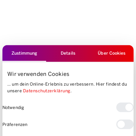
Standortfilter
Zustimmung
Details
Über Cookies
3000 Fahrzeuge stehen für dich bereit–
finde das passende Fahrzeug in deiner
Wir verwenden Cookies
Nähe.
… um dein Online-Erlebnis zu verbessern. Hier findest du
unsere
Datenschutzerklärung
.
Einwilligungsauswahl
Notwendig
Präferenzen