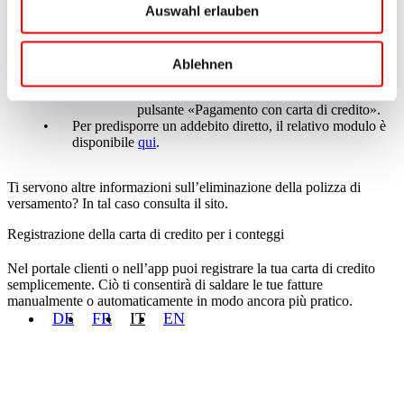
Auswahl erlauben
Portale clienti
: esegui il login, clicca a destra
in «Conto cliente» su «Mostra tutti» e quindi
sul pulsante «Pagamento con carta di
credito».
Ablehnen
App: clicca sul menu in alto a sinistra (tre
barre), quindi su «Conto cliente» e infine sul
pulsante «Pagamento con carta di credito».
Per predisporre un addebito diretto, il relativo modulo è
disponibile
qui
.
Ti servono altre informazioni sull’eliminazione della polizza di
versamento? In tal caso consulta il sito.
Registrazione della carta di credito per i conteggi
Nel portale clienti o nell’app puoi registrare la tua carta di credito
semplicemente. Ciò ti consentirà di saldare le tue fatture
manualmente o automaticamente in modo ancora più pratico.
DE
FR
IT
EN