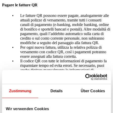
Pagare le fatture QR
Le fatture QR possono essere pagate, analogamente alle
attuali polizze di versamento, tramite tutti i consueti
canali di pagamento (e-banking, mobile banking, ordine
di bonifico e sportelli bancari e postali). Altre modalità di
pagamento, quali l’addebito automatico sulla carta di
credito o sul conto corrente personale, non subiranno
modifiche a seguito del passaggio alla fattura QR.
Per ogni nuova fattura, utilizza la relativa polizza di
versamento con codice QR, così i pagamenti potranno
essere assegnati alla fattura corretta.
Il codice QR con tutte le informazioni di pagamento fa
risparmiare tempo ed evita errori. Se necessario, puoi
anche digitare manualmente le informazioni di
pagamento a destra accanto al codice QR. Ti
consigliamo tuttavia il pagamento più rapido
scansionando il codice QR.
Resta inoltre possibile pagare allo sportello presso una
Zustimmung
Details
Über Cookies
filiale della Posta e con ordini di pagamento per posta
presso la tua banca. A questo scopo basta staccare come
di consueto la parte inferiore della fattura Mobility.
Dovrai poi presentarla allo sportello postale unitamente
Wir verwenden Cookies
ai dati di pagamento oppure inviarla alla tua banca come