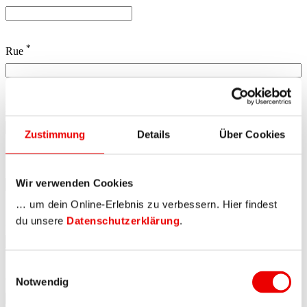
*
Rue
*
Numéro
Zustimmung
Details
Über Cookies
*
NPA
Wir verwenden Cookies
… um dein Online-Erlebnis zu verbessern. Hier findest
*
du unsere
Datenschutzerklärung
.
Localité
Einwilligungsauswahl
*
Civilité
Notwendig