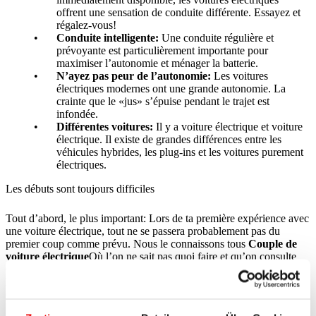
offrent une sensation de conduite différente. Essayez et
régalez-vous!
Conduite intelligente:
Une conduite régulière et
prévoyante est particulièrement importante pour
maximiser l’autonomie et ménager la batterie.
N’ayez pas peur de l’autonomie:
Les voitures
électriques modernes ont une grande autonomie. La
crainte que le «jus» s’épuise pendant le trajet est
infondée.
Différentes voitures:
Il y a voiture électrique et voiture
électrique. Il existe de grandes différences entre les
véhicules hybrides, les plug-ins et les voitures purement
électriques.
Les débuts sont toujours difficiles
Tout d’abord, le plus important: Lors de ta première expérience avec
une voiture électrique, tout ne se passera probablement pas du
premier coup comme prévu. Nous le connaissons tous
Couple de
voiture électrique
Où l’on ne sait pas quoi faire et qu’on consulte
Google ou YouTube ou qu’on appelle Mobility.
Comment retirer
le câble?Comment puis-je voir si la voiture est rechargée?
Comment démarrer?
Des questions sans fin!