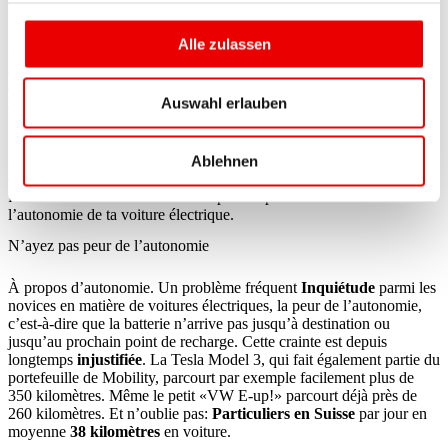
Les véhicules électriques réagissent en raison de leur
puissance
Alle zulassen
disponible immédiatement
donc particulièrement sensible aux
accélérations et aux freinages brusques. Une conduite rude peut
donc augmenter considérablement la consommation d’énergie tout
Auswahl erlauben
en réduisant l’autonomie. Essayez donc d’accélérer doucement et de
maintenir une vitesse aussi régulière que possible. Ainsi, tu
ménageras non seulement la batterie, mais aussi
maximise
aussi les
Autonomie
. Cela vaut d’ailleurs aussi pour les voitures équipées
Ablehnen
d’un moteur à combustion.
Pour en savoir plus, c’est ici
Ce à quoi il
faut faire attention en conduisant pour exploiter au maximum
l’autonomie de ta voiture électrique.
N’ayez pas peur de l’autonomie
À propos d’autonomie. Un problème fréquent
Inquiétude
parmi les
novices en matière de voitures électriques, la peur de l’autonomie,
c’est-à-dire que la batterie n’arrive pas jusqu’à destination ou
jusqu’au prochain point de recharge. Cette crainte est depuis
longtemps
injustifiée
. La Tesla Model 3, qui fait également partie du
portefeuille de Mobility, parcourt par exemple facilement plus de
350 kilomètres. Même le petit «VW E-up!» parcourt déjà près de
260 kilomètres. Et n’oublie pas:
Particuliers en Suisse
par jour en
moyenne
38 kilomètres
en voiture.