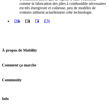
comme la fabrication des piles à combustible nécessaires
est très énergivore et coûteuse, peu de modèles de
voitures utilisent actuellement cette technologie.
DE
FR
IT
EN
À propos de Mobility
Entreprise
Emplois & carrière
Comment ça marche
Contact
Médias
Prix
Emplacements
Community
Véhicules
FAQ
Login
Fairplay & taxes
Shop
Réduction de responsabilité
Bons d'achat
Info
Clients business
Durabilité
Electromobilité
CGV