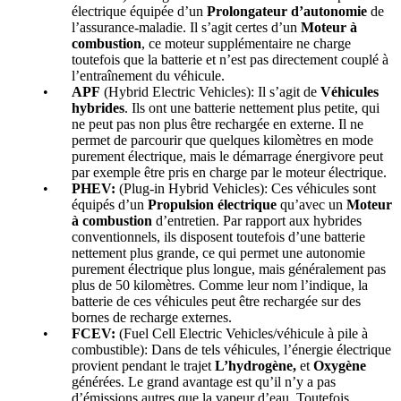
électrique équipée d’un
Prolongateur d’autonomie
de
l’assurance-maladie. Il s’agit certes d’un
Moteur à
combustion
, ce moteur supplémentaire ne charge
toutefois que la batterie et n’est pas directement couplé à
l’entraînement du véhicule.
APF
(Hybrid Electric Vehicles): Il s’agit de
Véhicules
hybrides
. Ils ont une batterie nettement plus petite, qui
ne peut pas non plus être rechargée en externe. Il ne
permet de parcourir que quelques kilomètres en mode
purement électrique, mais le démarrage énergivore peut
par exemple être pris en charge par le moteur électrique.
PHEV:
(Plug-in Hybrid Vehicles): Ces véhicules sont
équipés d’un
Propulsion électrique
qu’avec un
Moteur
à combustion
d’entretien. Par rapport aux hybrides
conventionnels, ils disposent toutefois d’une batterie
nettement plus grande, ce qui permet une autonomie
purement électrique plus longue, mais généralement pas
plus de 50 kilomètres. Comme leur nom l’indique, la
batterie de ces véhicules peut être rechargée sur des
bornes de recharge externes.
FCEV:
(Fuel Cell Electric Vehicles/véhicule à pile à
combustible): Dans de tels véhicules, l’énergie électrique
provient pendant le trajet
L’hydrogène,
et
Oxygène
générées. Le grand avantage est qu’il n’y a pas
d’émissions autres que la vapeur d’eau. Toutefois,