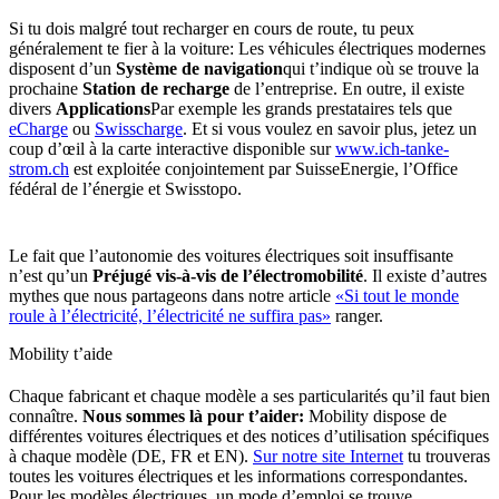
Si tu dois malgré tout recharger en cours de route, tu peux
généralement te fier à la voiture: Les véhicules électriques modernes
disposent d’un
Système de navigation
qui t’indique où se trouve la
prochaine
Station de recharge
de l’entreprise. En outre, il existe
divers
Applications
Par exemple les grands prestataires tels que
eCharge
ou
Swisscharge
. Et si vous voulez en savoir plus, jetez un
coup d’œil à la carte interactive disponible sur
www.ich-tanke-
strom.ch
est exploitée conjointement par SuisseEnergie, l’Office
fédéral de l’énergie et Swisstopo.
Le fait que l’autonomie des voitures électriques soit insuffisante
n’est qu’un
Préjugé vis-à-vis de l’électromobilité
. Il existe d’autres
mythes que nous partageons dans notre article
«Si tout le monde
roule à l’électricité, l’électricité ne suffira pas»
ranger.
Mobility t’aide
Chaque fabricant et chaque modèle a ses particularités qu’il faut bien
connaître.
Nous sommes là pour t’aider:
Mobility dispose de
différentes voitures électriques et des notices d’utilisation spécifiques
à chaque modèle (DE, FR et EN).
Sur notre site Internet
tu trouveras
toutes les voitures électriques et les informations correspondantes.
Pour les modèles électriques, un mode d’emploi se trouve