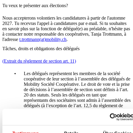
Tu veux te présenter aux élections?
Nous accepterons volontiers les candidatures à partir de l'automne
2027. Tu recevras l'appel à candidatures par e-mail. Si tu souhaites
en savoir plus sur la fonction de délégué(e) au préalable, n'hésite pas
à contacter notre responsable des coopératives, Tanja Trottmann, à
l'adresse
t.trottmann(at)mobility.ch
.
Tâches, droits et obligations des délégués
(Extrait du règlement de section art. 11)
Les délégués représentent les membres de la société
coopérative de leur section à l’assemblée des délégués de
Mobility Société Coopérative. Le droit de vote et la prise
de décisions à l’assemblée de section sont définis à l’art.
20 des statuts. Seuls les délégués en tant que
représentants des sociétaires sont admis à l’assemblée des
délégués (à l’exception de l’art. 12,5 du règlement de
section).
Les délégués doivent être membres de Mobility Société
Coopérative (cf. art. 32 des statuts). Ils s’informent sur la
marche des affaires et l’évolution de la société
coopérative et de leur propre section au moyen des