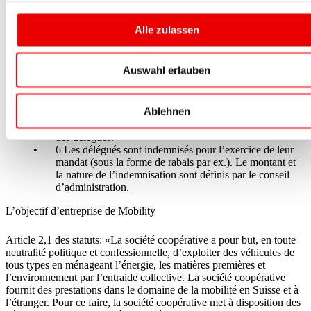
classification et de la diffusion des informations.
5 La décision de transmettre des propositions à
Alle zulassen
l’assemblée des délégués appartient aux assemblées de
section (voir art. 7 et 8 du règlement de section). Chaque
délégué a le droit par ailleurs de soumettre également des
Auswahl erlauben
propositions dites individuelles à la prochaine assemblée
des délégués (voir art. 17 des statuts). Les dispositions de
l’art. 8, al. 2, 4, 5 et 7 s’appliquent par analogie aux
Ablehnen
propositions individuelles. Les propositions individuelles
doivent être présentées personnellement à l’assemblée
des délégués.
6 Les délégués sont indemnisés pour l’exercice de leur
mandat (sous la forme de rabais par ex.). Le montant et
la nature de l’indemnisation sont définis par le conseil
d’administration.
L’objectif d’entreprise de Mobility
Article 2,1 des statuts: «La société coopérative a pour but, en toute
neutralité politique et confessionnelle, d’exploiter des véhicules de
tous types en ménageant l’énergie, les matières premières et
l’environnement par l’entraide collective. La société coopérative
fournit des prestations dans le domaine de la mobilité en Suisse et à
l’étranger. Pour ce faire, la société coopérative met à disposition des