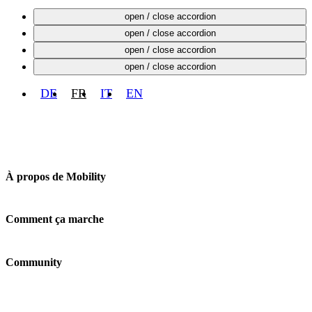
Ce qui me motive à occuper le poste de délégué
open / close accordion
Ce qui me plaît dans la fonction de délégué
open / close accordion
Mon engagement en tant que déléguée
open / close accordion
Remarque
open / close accordion
DE
FR
IT
EN
À propos de Mobility
Entreprise
Emplois & carrière
Comment ça marche
Contact
Médias
Prix
Emplacements
Community
Véhicules
FAQ
Login
Fairplay & taxes
Shop
Réduction de responsabilité