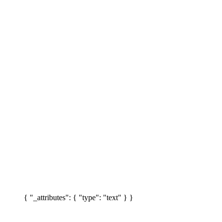
{ "_attributes": { "type": "text" } }