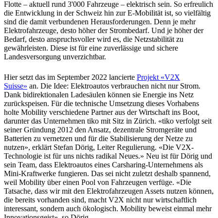
Flotte – aktuell rund 3'000 Fahrzeuge – elektrisch sein. So erfreulich
die Entwicklung in der Schweiz hin zur E-Mobilität ist, so vielfältig
sind die damit verbundenen Herausforderungen. Denn je mehr
Elektrofahrzeuge, desto höher der Strombedarf. Und je höher der
Bedarf, desto anspruchsvoller wird es, die Netzstabilität zu
gewährleisten. Diese ist für eine zuverlässige und sichere
Landesversorgung unverzichtbar.
Hier setzt das im September 2022 lancierte
Projekt «V2X
Suisse»
an. Die Idee: Elektroautos verbrauchen nicht nur Strom.
Dank bidirektionalen Ladesäulen können sie Energie ins Netz
zurückspeisen. Für die technische Umsetzung dieses Vorhabens
holte Mobility verschiedene Partner aus der Wirtschaft ins Boot,
darunter das Unternehmen tiko mit Sitz in Zürich. «tiko verfolgt seit
seiner Gründung 2012 den Ansatz, dezentrale Stromgeräte und
Batterien zu vernetzen und für die Stabilisierung der Netze zu
nutzen», erklärt Stefan Dörig, Leiter Regulierung. «Die V2X-
Technologie ist für uns nichts radikal Neues.» Neu ist für Dörig und
sein Team, dass Elektroautos eines Carsharing-Unternehmens als
Mini-Kraftwerke fungieren. Das sei nicht zuletzt deshalb spannend,
weil Mobility über einen Pool von Fahrzeugen verfüge. «Die
Tatsache, dass wir mit den Elektrofahrzeugen Assets nutzen können,
die bereits vorhanden sind, macht V2X nicht nur wirtschaftlich
interessant, sondern auch ökologisch. Mobility beweist einmal mehr
Innovationsgeist», so Dörig.