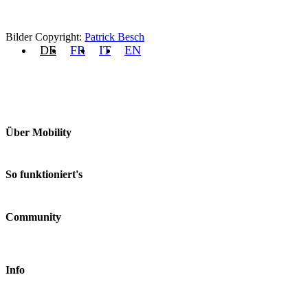
Bilder Copyright:
Patrick Besch
DE
FR
IT
EN
Über Mobility
Unternehmen
Jobs & Karriere
So funktioniert's
Kontakt
Medien
Preise
Standorte
Community
Fahrzeuge
FAQ
Login
Fairplay & Gebühren
Shop
Haftungsreduktion
Gutscheine
Info
Geschäftskunden
Nachhaltigkeit
Elektromobilität
AGB
Datenschutz