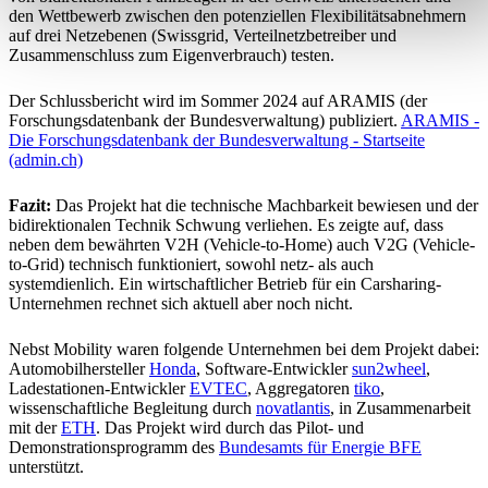
den Wettbewerb zwischen den potenziellen Flexibilitätsabnehmern
auf drei Netzebenen (Swissgrid, Verteilnetzbetreiber und
Zusammenschluss zum Eigenverbrauch) testen.
Der Schlussbericht wird im Sommer 2024 auf ARAMIS (der
Forschungsdatenbank der Bundesverwaltung) publiziert.
ARAMIS -
Die Forschungsdatenbank der Bundesverwaltung - Startseite
(admin.ch)
Fazit:
Das Projekt hat die technische Machbarkeit bewiesen und der
bidirektionalen Technik Schwung verliehen. Es zeigte auf, dass
neben dem bewährten V2H (Vehicle-to-Home) auch V2G (Vehicle-
to-Grid) technisch funktioniert, sowohl netz- als auch
systemdienlich. Ein wirtschaftlicher Betrieb für ein Carsharing-
Unternehmen rechnet sich aktuell aber noch nicht.
Nebst Mobility waren folgende Unternehmen bei dem Projekt dabei:
Automobilhersteller
Honda
, Software-Entwickler
sun2wheel
,
Ladestationen-Entwickler
EVTEC
, Aggregatoren
tiko
,
wissenschaftliche Begleitung durch
novatlantis
, in Zusammenarbeit
mit der
ETH
. Das Projekt wird durch das Pilot- und
Demonstrationsprogramm des
Bundesamts für Energie BFE
unterstützt.