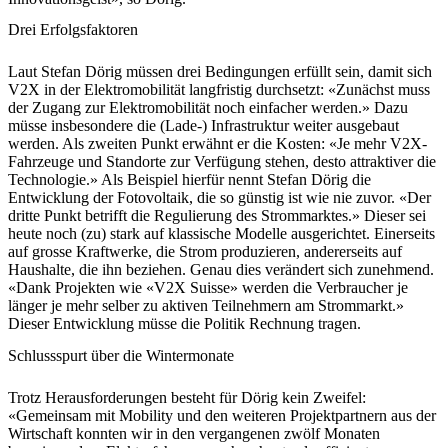
Drei Erfolgsfaktoren
Laut Stefan Dörig müssen drei Bedingungen erfüllt sein, damit sich
V2X in der Elektromobilität langfristig durchsetzt: «Zunächst muss
der Zugang zur Elektromobilität noch einfacher werden.» Dazu
müsse insbesondere die (Lade-) Infrastruktur weiter ausgebaut
werden. Als zweiten Punkt erwähnt er die Kosten: «Je mehr V2X-
Fahrzeuge und Standorte zur Verfügung stehen, desto attraktiver die
Technologie.» Als Beispiel hierfür nennt Stefan Dörig die
Entwicklung der Fotovoltaik, die so günstig ist wie nie zuvor. «Der
dritte Punkt betrifft die Regulierung des Strommarktes.» Dieser sei
heute noch (zu) stark auf klassische Modelle ausgerichtet. Einerseits
auf grosse Kraftwerke, die Strom produzieren, andererseits auf
Haushalte, die ihn beziehen. Genau dies verändert sich zunehmend.
«Dank Projekten wie «V2X Suisse» werden die Verbraucher je
länger je mehr selber zu aktiven Teilnehmern am Strommarkt.»
Dieser Entwicklung müsse die Politik Rechnung tragen.
Schlussspurt über die Wintermonate
Trotz Herausforderungen besteht für Dörig kein Zweifel:
«Gemeinsam mit Mobility und den weiteren Projektpartnern aus der
Wirtschaft konnten wir in den vergangenen zwölf Monaten