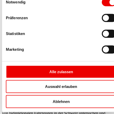
Notwendig
Präferenzen
Diskutieren am Firmensitz von tiko Energy Solutions in Zürich
Statistiken
die Zukunft der E-Mobilität: Stefan Dörig (Bildmitte) im Gespr
mit Autor Daniel Schriber (r.).
Marketing
Dieser Beitrag entstand bei Projekthalbzeit im Herbst 2023.
Was ist «V2X-Suisse»?
Alle zulassen
Das zeitlich begrenzte Forschungsprojekt lief operativ von Herbst
2022 bis Frühling 2024. Dabei wurden 50 bidirektionale Honda-e-
Autos in den regulären Carsharing-Betrieb von Mobility integriert.
Auswahl erlauben
Es war der erste grossflächige Test mit bidirektional ladenden E-
Autos in der Schweiz. Er sollte zeigen, wie sich dank dieser
Technologie Lastspitzen im Stromnetz brechen lassen und wie
Ablehnen
Standorte mit Solaranlagen ihren Eigenverbrauch optimieren
können. Zudem wollte man das betriebswirtschaftliche Potenzial
von bidirektionalen Fahrzeugen in der Schweiz untersuchen und