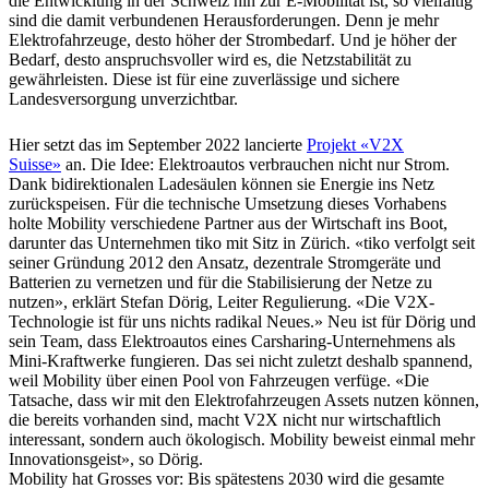
die Entwicklung in der Schweiz hin zur E-Mobilität ist, so vielfältig
sind die damit verbundenen Herausforderungen. Denn je mehr
Elektrofahrzeuge, desto höher der Strombedarf. Und je höher der
Bedarf, desto anspruchsvoller wird es, die Netzstabilität zu
gewährleisten. Diese ist für eine zuverlässige und sichere
Landesversorgung unverzichtbar.
Hier setzt das im September 2022 lancierte
Projekt «V2X
Suisse»
an. Die Idee: Elektroautos verbrauchen nicht nur Strom.
Dank bidirektionalen Ladesäulen können sie Energie ins Netz
zurückspeisen. Für die technische Umsetzung dieses Vorhabens
holte Mobility verschiedene Partner aus der Wirtschaft ins Boot,
darunter das Unternehmen tiko mit Sitz in Zürich. «tiko verfolgt seit
seiner Gründung 2012 den Ansatz, dezentrale Stromgeräte und
Batterien zu vernetzen und für die Stabilisierung der Netze zu
nutzen», erklärt Stefan Dörig, Leiter Regulierung. «Die V2X-
Technologie ist für uns nichts radikal Neues.» Neu ist für Dörig und
sein Team, dass Elektroautos eines Carsharing-Unternehmens als
Mini-Kraftwerke fungieren. Das sei nicht zuletzt deshalb spannend,
weil Mobility über einen Pool von Fahrzeugen verfüge. «Die
Tatsache, dass wir mit den Elektrofahrzeugen Assets nutzen können,
die bereits vorhanden sind, macht V2X nicht nur wirtschaftlich
interessant, sondern auch ökologisch. Mobility beweist einmal mehr
Innovationsgeist», so Dörig.
Mobility hat Grosses vor: Bis spätestens 2030 wird die gesamte